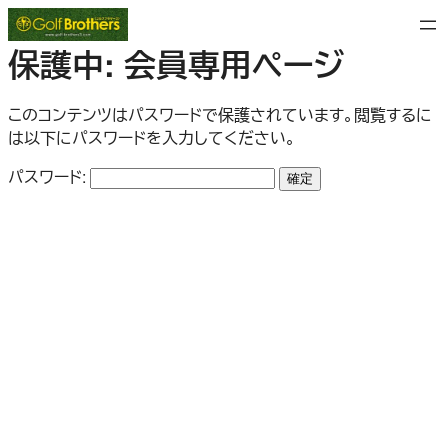
内
容
保護中: 会員専用ページ
を
ス
キ
このコンテンツはパスワードで保護されています。閲覧するに
ッ
は以下にパスワードを入力してください。
プ
パスワード: