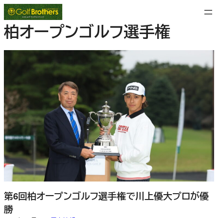
内
容
柏オープンゴルフ選手権
を
ス
キ
ッ
プ
第6回柏オープンゴルフ選手権で川上優大プロが優
勝