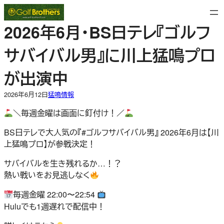
内
容
2026年6月・BS日テレ『ゴルフ
を
ス
サバイバル男』に川上猛鳴プロ
キ
ッ
が出演中
プ
2026年6月12日
猛鳴情報
＼毎週金曜は画面に釘付け！／
BS日テレで大人気の『#ゴルフサバイバル男』 2026年6月は【川
上猛鳴プロ】が参戦決定！
サバイバルを生き残れるか…！？
熱い戦いをお見逃しなく
毎週金曜 22:00〜22:54
Huluでも1週遅れで配信中！