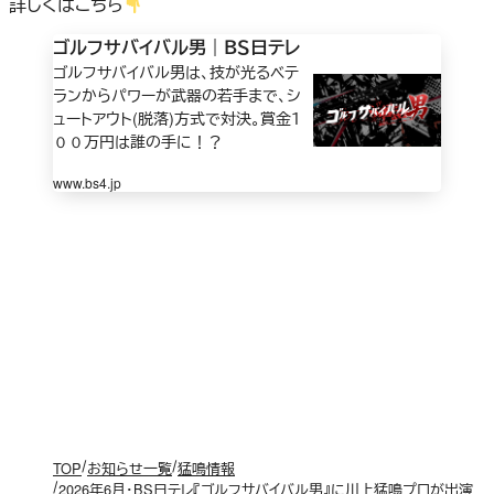
詳しくはこちら
ゴルフサバイバル男｜ＢＳ日テレ
ゴルフサバイバル男は、技が光るベテ
ランからパワーが武器の若手まで、シ
ュートアウト(脱落)方式で対決。賞金１
００万円は誰の手に！？
www.bs4.jp
TOP
お知らせ一覧
猛鳴情報
2026年6月・BS日テレ『ゴルフサバイバル男』に川上猛鳴プロが出演