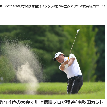
lf Brothersの特徴
設備紹介
スタッフ紹介
料金表
アクセス
会員専用ページ
昨年４位の大会で川上猛鳴プロが猛追（南秋田カント