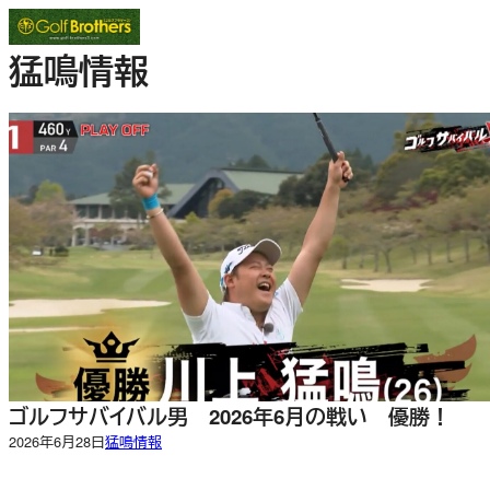
内
容
猛鳴情報
を
ス
キ
ッ
プ
ゴルフサバイバル男 2026年6月の戦い 優勝！
2026年6月28日
猛鳴情報