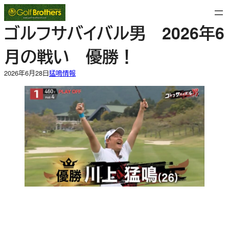
内
容
ゴルフサバイバル男 2026年6
を
ス
月の戦い 優勝！
キ
ッ
2026年6月28日
猛鳴情報
プ